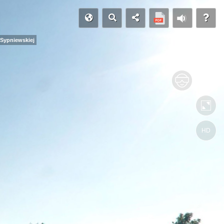
Sypniewskiej
HD