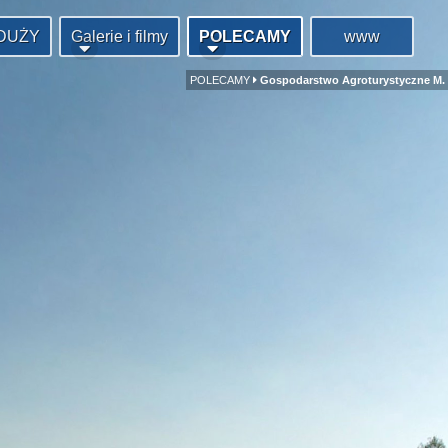
DUŻY
Galerie i filmy
POLECAMY
www
POLECAMY
Gospodarstwo Agroturystyczne M. 