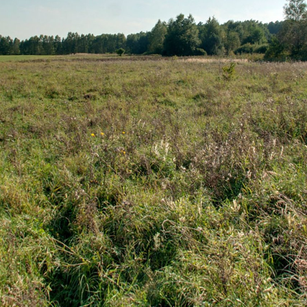
https://rytwiany.wkraj.pl
Mapa serwisu