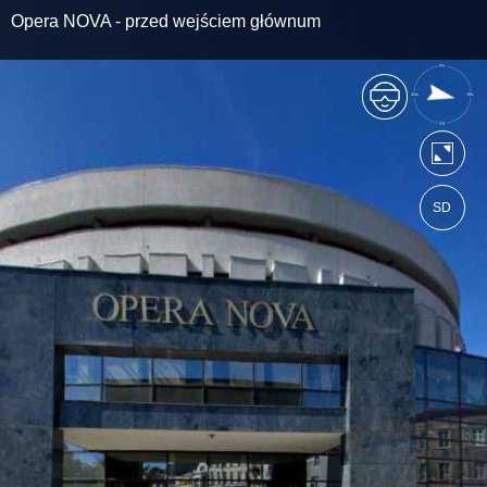
Opera NOVA - przed wejściem głównum
SD
https://bydgoszcz.wkraj.pl
Mapa serwisu