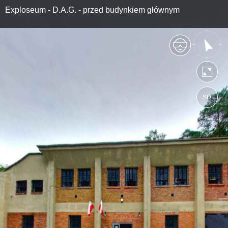
Exploseum - D.A.G. - przed budynkiem głównym
SD
https://bydgoszcz.wkraj.pl
Mapa serwisu