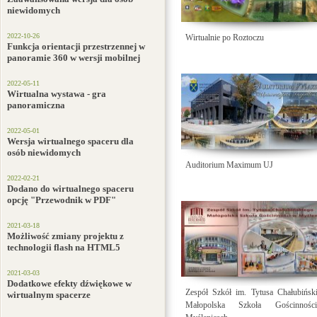
niewidomych
2022-10-26
Wirtualnie po Roztoczu
Funkcja orientacji przestrzennej w
panoramie 360 w wersji mobilnej
2022-05-11
Wirtualna wystawa - gra
panoramiczna
2022-05-01
Wersja wirtualnego spaceru dla
osób niewidomych
Auditorium Maximum UJ
2022-02-21
Dodano do wirtualnego spaceru
opcję "Przewodnik w PDF"
2021-03-18
Możliwość zmiany projektu z
technologii flash na HTML5
2021-03-03
Dodatkowe efekty dźwiękowe w
Zespół Szkół im. Tytusa Chałubińsk
wirtualnym spacerze
Małopolska Szkoła Gościnno