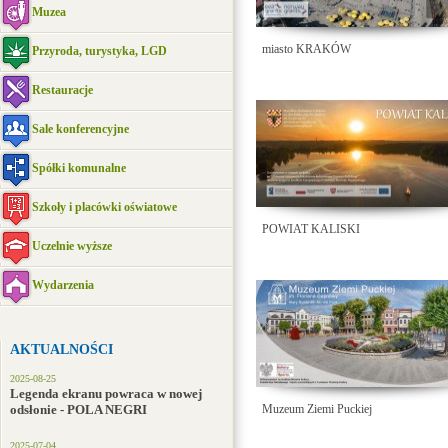
Muzea
miasto KRAKÓW
Przyroda, turystyka, LGD
Restauracje
Sale konferencyjne
Spółki komunalne
Szkoły i placówki oświatowe
POWIAT KALISKI
Uczelnie wyższe
Wydarzenia
AKTUALNOŚCI
2025-08-25
Legenda ekranu powraca w nowej
odsłonie - POLA NEGRI
Muzeum Ziemi Puckiej
2025-07-04