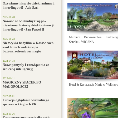
Ożywiamy historię dzięki animacji
i morfingowi! - Ada Sari
2025-06-28
Nowość na wirtualnykraj.pl –
ożywiamy historię dzięki animacji
i morfingowi! - Jan Paweł II
Muzeum Budownictwa Ludowe
2025-01-23
Sanoku - WIOSNA
Niezwykła bazylika w Katowicach
– od letnich widoków po
bożonarodzeniową magię
2024-04-18
Nowe pomysły i rozwiązania ze
sztuczną inteligencją
2022-11-11
MAGICZNY SPACER PO
Hotel & Restauracja Maria w Wałbrzy
MAŁOPOLSCE!
2022-11-01
Funkcja oglądania wirtualnego
spaceru w Goglach VR
2022-10-26
Zaawansowana wersja dla osób