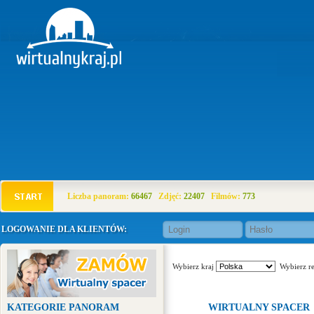
Liczba panoram:
66467
Zdjęć:
22407
Filmów:
773
LOGOWANIE DLA KLIENTÓW:
Wybierz kraj
Wybierz r
KATEGORIE PANORAM
WIRTUALNY SPACER