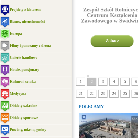
Zespół Szkół Rolniczy
Projekty z lektorem
Centrum Kształcenia
Zawodowego w Świdwin
Biznes, nieruchomości
Europa
Zobacz
Filmy i panoramy z drona
Galerie handlowe
Hotele, pensjonaty
|||||
Kultura i sztuka
1
2
3
4
5
6
Medycyna
21
22
23
24
25
26
Obiekty sakralne
POLECAMY
Obiekty sportowe
Powiaty, miasta, gminy