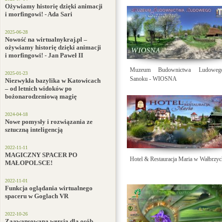
Ożywiamy historię dzięki animacji
i morfingowi! - Ada Sari
2025-06-28
Nowość na wirtualnykraj.pl –
ożywiamy historię dzięki animacji
i morfingowi! - Jan Paweł II
Muzeum Budownictwa Ludowe
2025-01-23
Sanoku - WIOSNA
Niezwykła bazylika w Katowicach
– od letnich widoków po
bożonarodzeniową magię
2024-04-18
Nowe pomysły i rozwiązania ze
sztuczną inteligencją
2022-11-11
MAGICZNY SPACER PO
Hotel & Restauracja Maria w Wałbrzy
MAŁOPOLSCE!
2022-11-01
Funkcja oglądania wirtualnego
spaceru w Goglach VR
2022-10-26
Zaawansowana wersja dla osób