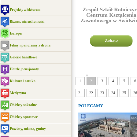
Zespół Szkół Rolniczy
Projekty z lektorem
Centrum Kształcenia
Zawodowego w Świdwin
Biznes, nieruchomości
Europa
Zobacz
Filmy i panoramy z drona
Galerie handlowe
Hotele, pensjonaty
|||||
Kultura i sztuka
1
2
3
4
5
6
Medycyna
21
22
23
24
25
26
Obiekty sakralne
POLECAMY
Obiekty sportowe
Powiaty, miasta, gminy