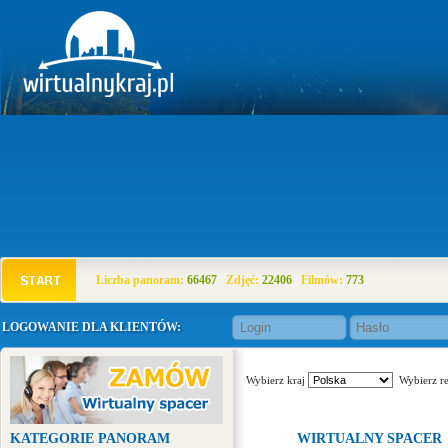
Liczba panoram:
66467
Zdjęć:
22406
Filmów:
773
LOGOWANIE DLA KLIENTÓW:
Wybierz kraj
Wybierz r
KATEGORIE PANORAM
WIRTUALNY SPACER