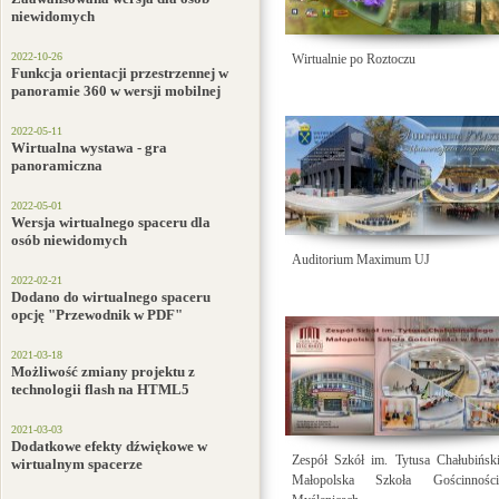
niewidomych
2022-10-26
Wirtualnie po Roztoczu
Funkcja orientacji przestrzennej w
panoramie 360 w wersji mobilnej
2022-05-11
Wirtualna wystawa - gra
panoramiczna
2022-05-01
Wersja wirtualnego spaceru dla
osób niewidomych
Auditorium Maximum UJ
2022-02-21
Dodano do wirtualnego spaceru
opcję "Przewodnik w PDF"
2021-03-18
Możliwość zmiany projektu z
technologii flash na HTML5
2021-03-03
Dodatkowe efekty dźwiękowe w
Zespół Szkół im. Tytusa Chałubińsk
wirtualnym spacerze
Małopolska Szkoła Gościnno