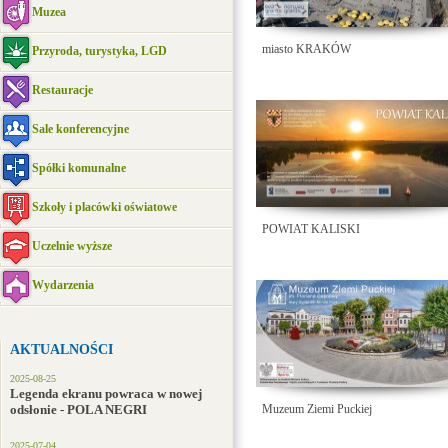
Muzea
miasto KRAKÓW
Przyroda, turystyka, LGD
Restauracje
Sale konferencyjne
Spółki komunalne
Szkoły i placówki oświatowe
POWIAT KALISKI
Uczelnie wyższe
Wydarzenia
AKTUALNOŚCI
2025-08-25
Legenda ekranu powraca w nowej
odsłonie - POLA NEGRI
Muzeum Ziemi Puckiej
2025-07-04