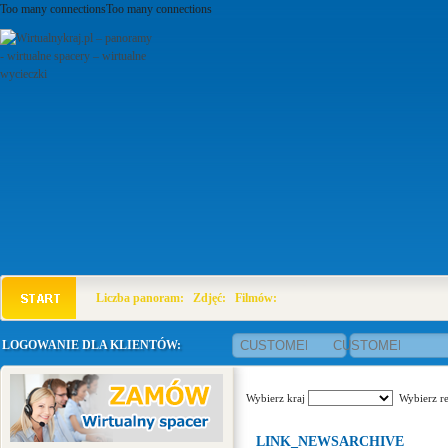
Too many connectionsToo many connections
Liczba panoram:
Zdjęć:
Filmów:
LOGOWANIE DLA KLIENTÓW:
Wybierz kraj
Wybierz r
LINK_NEWSARCHIVE