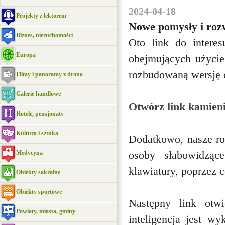
2024-04-18
Projekty z lektorem
Nowe pomysły i rozw
Biznes, nieruchomości
Oto link do interes
Europa
obejmujących użycie 
rozbudowaną wersję
Filmy i panoramy z drona
Galerie handlowe
Otwórz link kamien
Hotele, pensjonaty
Kultura i sztuka
Dodatkowo, nasze ro
Medycyna
osoby słabowidzą
klawiatury, poprzez 
Obiekty sakralne
Obiekty sportowe
Następny link otwi
Powiaty, miasta, gminy
inteligencja jest w