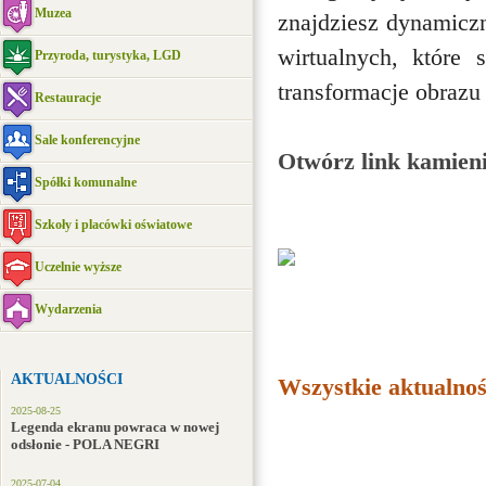
Muzea
znajdziesz dynamicz
wirtualnych, które 
Przyroda, turystyka, LGD
transformacje obrazu
Restauracje
Sale konferencyjne
Otwórz link kamien
Spółki komunalne
Szkoły i placówki oświatowe
Uczelnie wyższe
Wydarzenia
AKTUALNOŚCI
Wszystkie aktualnoś
2025-08-25
Legenda ekranu powraca w nowej
odsłonie - POLA NEGRI
2025-07-04