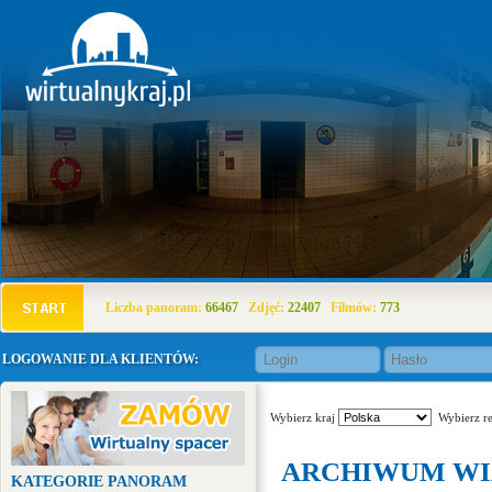
Liczba panoram:
66467
Zdjęć:
22407
Filmów:
773
LOGOWANIE DLA KLIENTÓW:
Wybierz kraj
Wybierz r
ARCHIWUM WI
KATEGORIE PANORAM