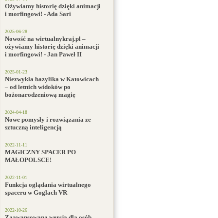
Ożywiamy historię dzięki animacji
i morfingowi! - Ada Sari
2025-06-28
Nowość na wirtualnykraj.pl –
ożywiamy historię dzięki animacji
i morfingowi! - Jan Paweł II
2025-01-23
Niezwykła bazylika w Katowicach
– od letnich widoków po
bożonarodzeniową magię
2024-04-18
Nowe pomysły i rozwiązania ze
sztuczną inteligencją
2022-11-11
MAGICZNY SPACER PO
MAŁOPOLSCE!
2022-11-01
Funkcja oglądania wirtualnego
spaceru w Goglach VR
2022-10-26
Zaawansowana wersja dla osób