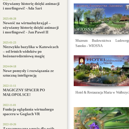
Ożywiamy historię dzięki animacji
i morfingowi! - Ada Sari
2025-06-28
Nowość na wirtualnykraj.pl –
ożywiamy historię dzięki animacji
i morfingowi! - Jan Paweł II
Muzeum Budownictwa Ludowe
2025-01-23
Sanoku - WIOSNA
Niezwykła bazylika w Katowicach
– od letnich widoków po
bożonarodzeniową magię
2024-04-18
Nowe pomysły i rozwiązania ze
sztuczną inteligencją
2022-11-11
MAGICZNY SPACER PO
Hotel & Restauracja Maria w Wałbrzy
MAŁOPOLSCE!
2022-11-01
Funkcja oglądania wirtualnego
spaceru w Goglach VR
2022-10-26
Zaawansowana wersja dla osób