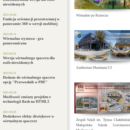
niewidomych
2022-10-26
Wirtualnie po Roztoczu
Funkcja orientacji przestrzennej w
panoramie 360 w wersji mobilnej
2022-05-11
Wirtualna wystawa - gra
panoramiczna
2022-05-01
Wersja wirtualnego spaceru dla
osób niewidomych
Auditorium Maximum UJ
2022-02-21
Dodano do wirtualnego spaceru
opcję "Przewodnik w PDF"
2021-03-18
Możliwość zmiany projektu z
technologii flash na HTML5
2021-03-03
Dodatkowe efekty dźwiękowe w
Zespół Szkół im. Tytusa Chałubińsk
wirtualnym spacerze
Małopolska Szkoła Gościnno