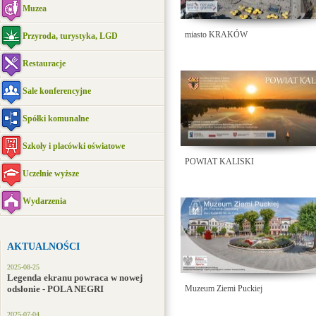
Muzea
miasto KRAKÓW
Przyroda, turystyka, LGD
Restauracje
Sale konferencyjne
Spółki komunalne
Szkoły i placówki oświatowe
POWIAT KALISKI
Uczelnie wyższe
Wydarzenia
AKTUALNOŚCI
2025-08-25
Legenda ekranu powraca w nowej
odsłonie - POLA NEGRI
Muzeum Ziemi Puckiej
2025-07-04