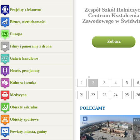
Zespół Szkół Rolniczy
Projekty z lektorem
Centrum Kształcenia
Zawodowego w Świdwin
Biznes, nieruchomości
Europa
Zobacz
Filmy i panoramy z drona
Galerie handlowe
Hotele, pensjonaty
|||||
Kultura i sztuka
1
2
3
4
5
6
Medycyna
21
22
23
24
25
26
Obiekty sakralne
POLECAMY
Obiekty sportowe
Powiaty, miasta, gminy