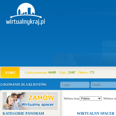
Liczba panoram:
66489
Zdjęć:
22407
Filmów:
773
LOGOWANIE DLA KLIENTÓW:
Wybierz kraj
Wybierz r
KATEGORIE PANORAM
WIRTUALNY SPACER